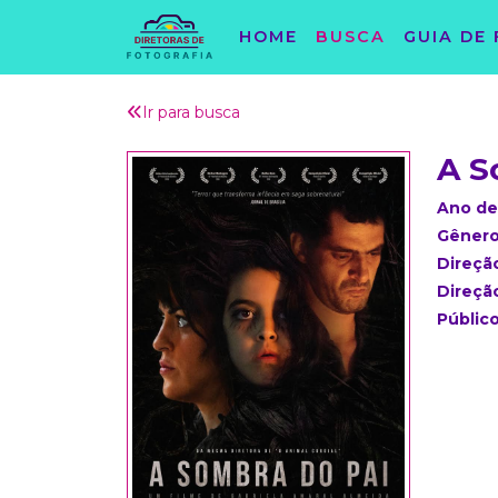
HOME
BUSCA
GUIA DE 
Ir para busca
A S
Ano de
Gênero
Direçã
Direçã
Públic