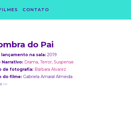
FILMES
CONTATO
ombra do Pai
 lançamento na sala:
2019
 Narrativo:
Drama,
Terror,
Suspense
o de fotografia:
Bárbara Alvarez
o do filme:
Gabriela Amaral Almeida
o:
---